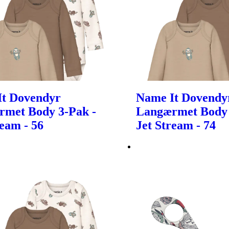
It Dovendyr
Name It Dovendy
met Body 3-Pak -
Langærmet Body 
ream - 56
Jet Stream - 74