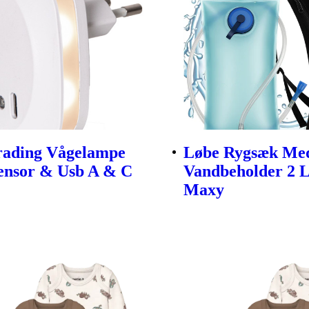
rading Vågelampe
Løbe Rygsæk Me
ensor & Usb A & C
Vandbeholder 2 Li
Maxy