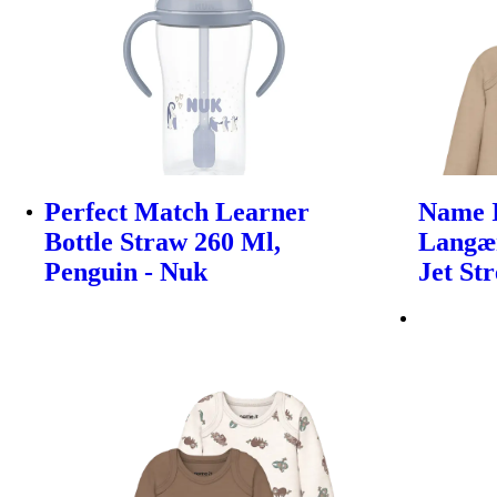
Perfect Match Learner
Name 
Bottle Straw 260 Ml,
Langær
Penguin - Nuk
Jet St