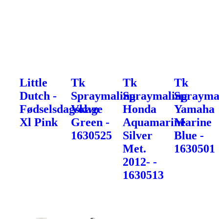
Little
Tk
Tk
Tk
Dutch -
Spraymaling
Spraymaling
Sprayma
Fødselsdagskage
Volvo
Honda
Yamaha
Xl Pink
Green -
Aquamarine
Marine
1630525
Silver
Blue -
Met.
1630501
2012- -
1630513