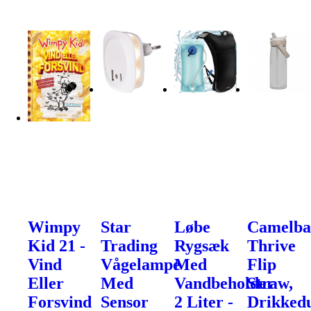
Wimpy
Star
Løbe
Camelb
Kid 21 -
Trading
Rygsæk
Thrive
Vind
Vågelampe
Med
Flip
Eller
Med
Vandbeholder
Straw,
Forsvind
Sensor
2 Liter -
Drikked