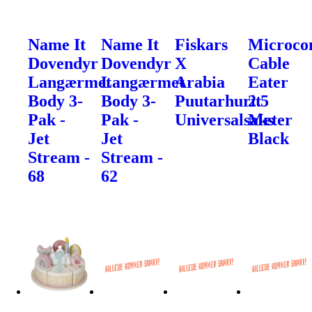
Name It
Name It
Fiskars
Microco
Dovendyr
Dovendyr
X
Cable
Langærmet
Langærmet
Arabia
Eater
Body 3-
Body 3-
Puutarhurit
2.5
Pak -
Pak -
Universalsaks
Meter
Jet
Jet
Black
Stream -
Stream -
68
62