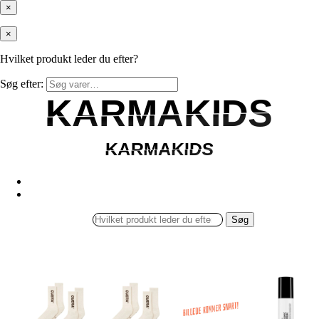
×
×
Hvilket produkt leder du efter?
Søg efter:
KARMAKIDS
KARMAKIDS
KARMAKIDS
KARMAKIDS
Søg