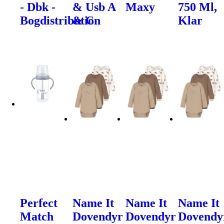
- Dbk -
& Usb A
Maxy
750 Ml,
Bogdistribution
& C
Klar
Perfect
Name It
Name It
Name It
Match
Dovendyr
Dovendyr
Dovendy