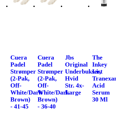
Cuera
Cuera
Jbs
The
Padel
Padel
Original
Inkey
Strømper
Strømper
Underbukser,
List
(2-Pak,
(2-Pak,
Hvid
Tranexa
Off-
Off-
Str. 4x-
Acid
White/Dark
White/Dark
Large
Serum
Brown)
Brown)
30 Ml
- 41-45
- 36-40