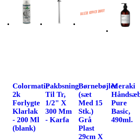
Colormatic
Pakbsning
Børnebøjler
Meraki
2k
Til Tr,
(sæt
Håndsæb
Forlygte
1/2" X
Med 15
Pure
Klarlak
300 Mm
Stk.)
Basic,
- 200 Ml
- Karfa
Grå
490ml.
(blank)
Plast
29cm X