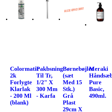
Colormatic
Pakbsning
Børnebøjler
Meraki
2k
Til Tr,
(sæt
Håndsæb
Forlygte
1/2" X
Med 15
Pure
Klarlak
300 Mm
Stk.)
Basic,
- 200 Ml
- Karfa
Grå
490ml.
(blank)
Plast
29cm X