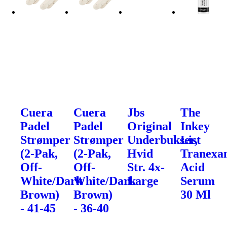
Cuera
Cuera
Jbs
The
Padel
Padel
Original
Inkey
Strømper
Strømper
Underbukser,
List
(2-Pak,
(2-Pak,
Hvid
Tranexa
Off-
Off-
Str. 4x-
Acid
White/Dark
White/Dark
Large
Serum
Brown)
Brown)
30 Ml
- 41-45
- 36-40