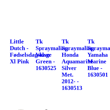
Little
Tk
Tk
Tk
Dutch -
Spraymaling
Spraymaling
Sprayma
Fødselsdagskage
Volvo
Honda
Yamaha
Xl Pink
Green -
Aquamarine
Marine
1630525
Silver
Blue -
Met.
1630501
2012- -
1630513