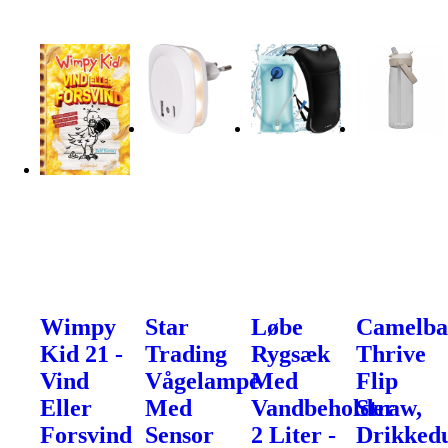
Wimpy
Star
Løbe
Camelb
Kid 21 -
Trading
Rygsæk
Thrive
Vind
Vågelampe
Med
Flip
Eller
Med
Vandbeholder
Straw,
Forsvind
Sensor
2 Liter -
Drikked