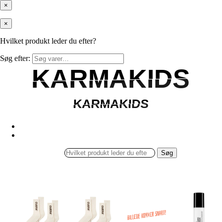
×
×
Hvilket produkt leder du efter?
Søg efter:
KARMAKIDS
KARMAKIDS
KARMAKIDS
KARMAKIDS
Søg