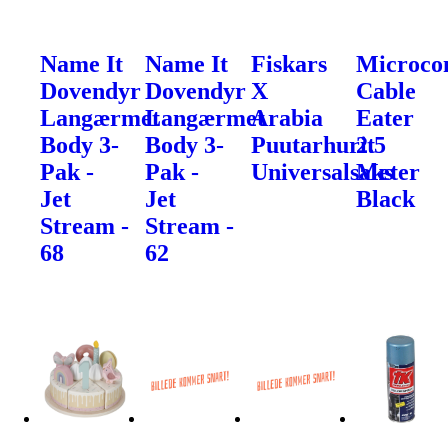
Name It
Name It
Fiskars
Microco
Dovendyr
Dovendyr
X
Cable
Langærmet
Langærmet
Arabia
Eater
Body 3-
Body 3-
Puutarhurit
2.5
Pak -
Pak -
Universalsaks
Meter
Jet
Jet
Black
Stream -
Stream -
68
62