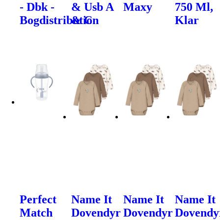
- Dbk -
& Usb A
Maxy
750 Ml,
Bogdistribution
& C
Klar
Perfect
Name It
Name It
Name It
Match
Dovendyr
Dovendyr
Dovendy