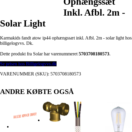
Ophængssæt
Inkl. Afbl. 2m -
Solar Light
Karmakids fandt atow ip44 ophængssæt inkl. Afbl. 2m - solar light hos
billigelogvvs. Dk.
Dette produkt fra Solar har varenummeret
5703708180573
.
Se prisen hos Billigelogvvs.dk
VARENUMMER (SKU):
5703708180573
ANDRE KØBTE OGSÅ