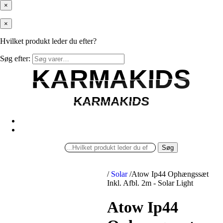
×
×
Hvilket produkt leder du efter?
Søg efter:
KARMAKIDS
KARMAKIDS
KARMAKIDS
KARMAKIDS
Søg
/
Solar
/
Atow Ip44 Ophængssæt
Inkl. Afbl. 2m - Solar Light
Atow Ip44