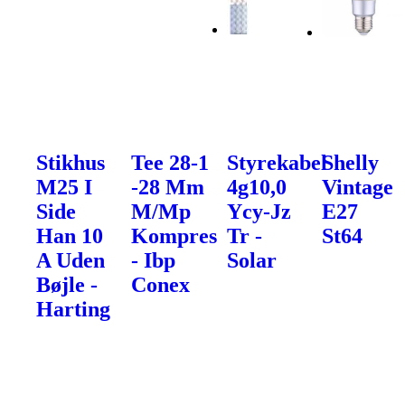
Stikhus
Tee 28-1
Styrekabel
Shelly
M25 I
-28 Mm
4g10,0
Vintage
Side
M/Mp
Ycy-Jz
E27
Han 10
Kompres
Tr -
St64
A Uden
- Ibp
Solar
Bøjle -
Conex
Harting