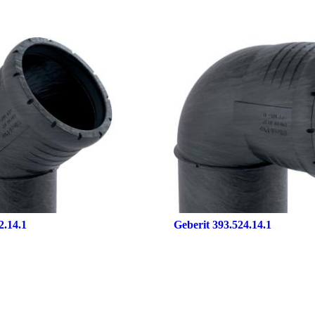
2.14.1
Geberit 393.524.14.1