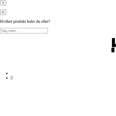
×
×
Hvilket produkt leder du efter?
Søg
efter: